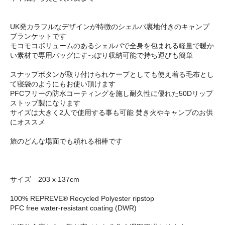
UK発カラフルなデザインが特徴のシェルパ裏地付きのキャンプ
ブランケットです
モコモコボリュームのあるシェルパで全身を包まれる軽量で暖か
い素材で専用バッグにすっぽり収納可能で持ち運びも簡単
スナップボタンが取り付けられケープとしても使え着る毛布とし
て寝袋のようにもお使い頂けます
PFCフリーの防水コーティングを施し耐久性に優れた50Dリップ
ストップ製になります
サイズは大きく2人で使用する事も可能 焚き火やキャンプのお供
にオススメ
旅のどんな場面でも頼れる相棒です
サイズ 203 x 137cm
100% REPREVE® Recycled Polyester ripstop
PFC free water-resistant coating (DWR)