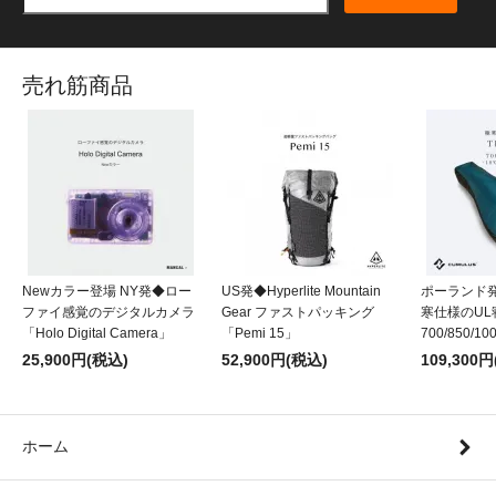
売れ筋商品
Newカラー登場 NY発◆ロー
US発◆Hyperlite Mountain
ポーランド発
ファイ感覚のデジタルカメラ
Gear ファストパッキング
寒仕様のUL
「Holo Digital Camera」
「Pemi 15」
700/850/10
25,900円(税込)
52,900円(税込)
109,300
ホーム