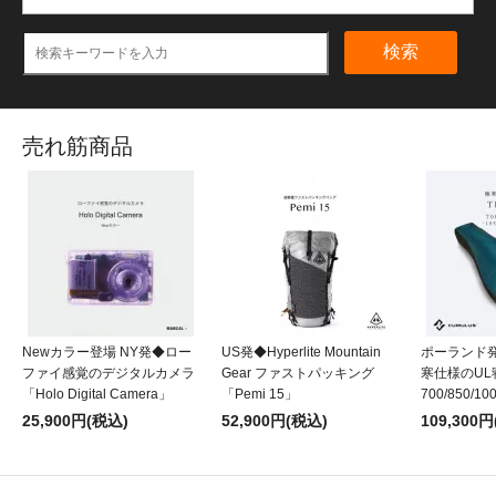
検索
売れ筋商品
Newカラー登場 NY発◆ロー
US発◆Hyperlite Mountain
ポーランド発
ファイ感覚のデジタルカメラ
Gear ファストパッキング
寒仕様のUL
「Holo Digital Camera」
「Pemi 15」
700/850/10
25,900円(税込)
52,900円(税込)
109,300