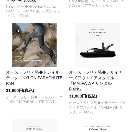
US発◆限定コレクション「Xero X
J.Crew ベアフットサンダル」
Newカラー ◆Hyperlite Mountain
Gear「20-Degree キルト型シュラ
フ - Bleu/Gold」
オーストラリア発◆トレイル
オーストラリア発◆デザイナ
テック「NYLON PARACHUTE
ーズアウトドアスタイル
PANT」
「MALFA WP サンダル -
Black」
31,900円(税込)
31,800円(税込)
オーストラリア発◆トレイルテック
「NYLON PARACHUTE PANT」
オーストラリア発◆デザイナーズア
ウトドアスタイル「MALFA WP サ
ンダル - Black」