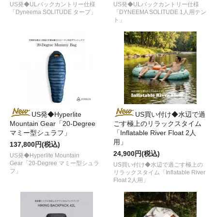
US発◆ULバックカントリー仕様
US発◆ULバックカントリー仕様
「Dyneema SOLITUDE タープ」
「DYNEEMA SOLITUDE 1人用テン
ト」
US発◆Hyperlite
US買い付け◆水辺で過
Mountain Gear「20-Degree
ごす極上のリラックスタイム
マミー型シュラフ」
「Inflatable River Float 2人
用」
137,800円(税込)
24,900円(税込)
US発◆Hyperlite Mountain
Gear「20-Degree マミー型シュラ
US買い付け◆水辺で過ごす極上の
フ」
リラックスタイム「Inflatable River
Float 2人用」