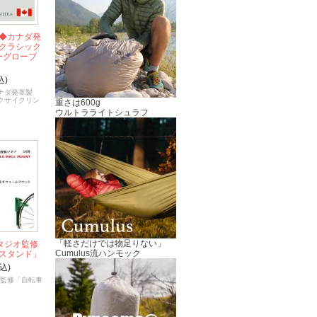
◆カナダ発
クラシック
ーグローブ
込)
ナダ発革製
クサイクリン
重さは600g
ウルトラライトシュラフ
「軽さだけでは物足りない」
タジオ監修
Cumulus流ハンモック
スタンド」
込)
オ監修「自転車