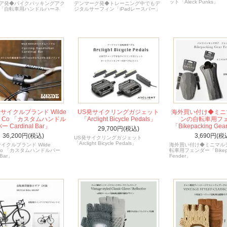
ット「Aleck Punks」
ア発◆バイクパッキングアク
デンマーク発◆トレーニング中でもデ
「自転車用ハンドルハーネ
ジタルサーフィン「iPadレースバー」
サイクルブランド Wilde
US発サイクリングガジェット
海外買い付け◆ミニ
cle Co 「カスタムハンドル
「Arclight Bicycle Pedals」
ンの自転車用フ
ー Cardinal Bar」
「Bikepacking Gea
29,700円(税込)
36,200円(税込)
3,690円(税
US発サイクリングガジェット
「Arclight Bicycle Pedals」
イクルブランド Wilde
海外買い付け◆ミニマル
le Co 「カスタムハンドルバー
転車用フェンダー「Bikepac
 Bar」
Fender」