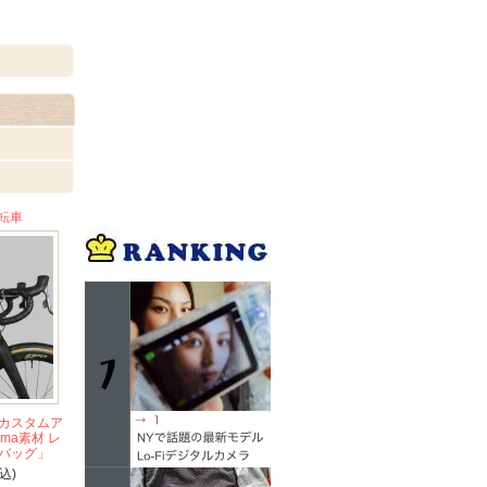
転車
,
カスタムア
ma素材 レ
バッグ」
込)