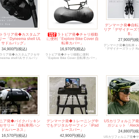
デンマーク発◆自転車
リア「デザイナーズラッ
B」
トラリア発◆カスタムア
ラトビア発◆チャリ移動
「Dyneema shell UL
に便利「Explore Bike Cover 自
27,900円(税
サドルバッグ」
転車カバー」
デンマーク発◆自転車 x
34,900円(税込)
「デザイナーズラック Rac
16,970円(税込)
ラリア発◆カスタムアクセサ
ラトビア発◆チャリ移動に便利
eema shell ULサドルバッ
「Explore Bike Cover 自転車カバー」
ニア発◆バイクパッキン
デンマーク発◆トレーニング中
USカリフォルニア
セサリー「自転車用ハン
でもデジタルサーフィン「iPad
ガジェット「Aleck 
ドルハーネス」
レースバー」
24,880円(税
16,570円(税込)
42,900円(税込)
USカリフォルニア発◆