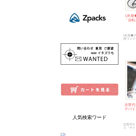
UK発
「自転
UK発◆
用ワイド
次世代
デバイ
人気検索ワード
次世代ナ
ス「サイ