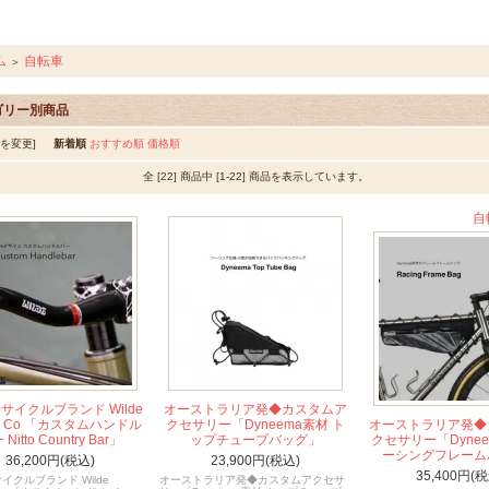
ム
自転車
＞
ゴリー別商品
順を変更]
新着順
おすすめ順
価格順
全 [22] 商品中 [1-22] 商品を表示しています。
コールドホルダー :
自
サイクルブランド Wilde
オーストラリア発◆カスタムア
cle Co 「カスタムハンドル
クセサリー「Dyneema素材 ト
オーストラリア発◆
Nitto Country Bar」
ップチューブバッグ」
クセサリー「Dynee
ーシングフレーム
36,200円(税込)
23,900円(税込)
35,400円(税
イクルブランド Wilde
オーストラリア発◆カスタムアクセサ