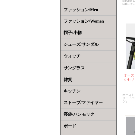
Bicyc
Nitto Co
ファッション/Men
ファッション/Women
帽子/小物
シューズ/サンダル
ウォッチ
サングラス
オース
雑貨
クセサ
キッチン
オースト
リー「バ
グ」
ストーブ/ファイヤー
寝袋/ハンモック
ボード