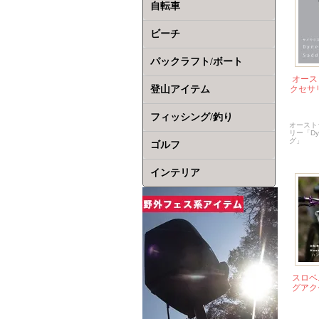
自転車
ビーチ
パックラフト/ボート
オース
登山アイテム
クセサリー
フィッシング/釣り
オースト
リー「Dyn
グ」
ゴルフ
インテリア
スロベ
グアク