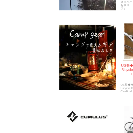
スロベニ
セサリー
ス」
US発◆
Bicy
バ
US発◆サ
Bicyc
Cardinal