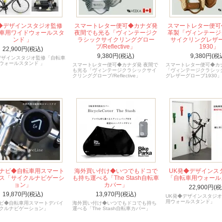
◆デザインスタジオ監修
スマートレター便可◆カナダ発
スマートレター便可
車用ワイドウォールスタ
夜間でも光る「ヴィンテージク
革製「ヴィンテージ
ンド 」
ラシックサイクリンググロー
サイクリングレザ
ブ/Reflective」
1930」
22,900円(税込)
9,380円(税込)
9,380円(税
デザインスタジオ監修「自転車
ウォールスタンド 」
スマートレター便可◆カナダ発 夜間で
スマートレター便可◆カ
も光る「ヴィンテージクラシックサイ
「ヴィンテージクラシッ
クリンググローブ/Reflective」
グレザーグローブ1930」
ナビ◆自転車用スマート
海外買い付け◆いつでもドコで
UK発◆デザインス
ス「サイクルナビゲーシ
も持ち運べる「The Stash自転車
「自転車用ウォール
ョン」
カバー」
22,900円(税
19,870円(税込)
13,970円(税込)
UK発◆デザインスタジ
用ウォールスタンド」
ビ◆自転車用スマートデバイ
海外買い付け◆いつでもドコでも持ち
クルナビゲーション」
運べる「The Stash自転車カバー」