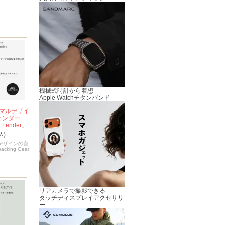
機械式時計から着想
Apple Watchチタンバンド
マルデザイ
ェンダー
r Fender」
込)
デザインの自
king Gear
リアカメラで撮影できる
タッチディスプレイアクセサリ
ー