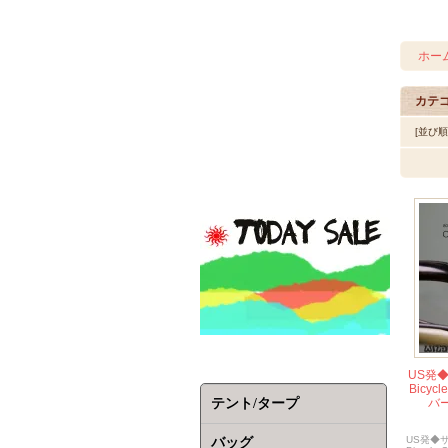
ホー
カテ
[並び
US発◆
Bicy
テント/タープ
バー 
US発◆サ
バッグ