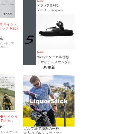
 x インテ
ク Rack
込)
 インテリア
k B」
8/7更新
発◆サイクル
Punks」
込)
ゴルフ場で秘密の一杯。
サイクルガジェ
大人のゴルフスティック