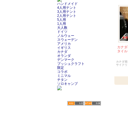
ハンドメイド
4人用テント
3人用テント
2人用テント
5人用
1人用
大人数
ドイツ
ノルウェー
スウェーデン
アメリカ
カナダ
イギリス
タイル
カナダ
オランダ
デンマーク
カナダ発
ブッシュクラフト
サイクリ
限定
コラボ
ミニマル
チタン
ソロキャンプ