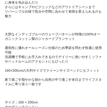
に身体を包み込んだり
さらにはキャンプやピクニックなどのアウトドアシーンまで
リバーシブル仕様で気分や空間に合わせて表情を変えられるのも
魅力
大胆なインディゴブルーのウェーブパターンが特徴の100%オー
ガニックコットン製のジャカードブランケット
通気性に優れオールシーズン仕様のため季節を問わず快適に使用
可能
洗濯機で手軽にお手入れできるのでデイリーに使いやすくソファ
やベッドルームのアクセントにもぴったり
160×200cmの大判サイズでクイーンサイズベッドにもフィット
家で過ごす穏やかな朝から自然の中で過ごす休日までライフスタ
イルに寄り添う一枚です
サイズ：160 × 200cm
オーガニックコットン