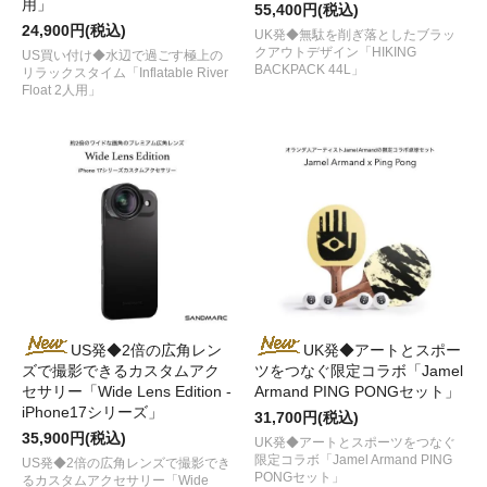
用」
55,400円(税込)
24,900円(税込)
UK発◆無駄を削ぎ落としたブラッ
クアウトデザイン「HIKING
US買い付け◆水辺で過ごす極上の
BACKPACK 44L」
リラックスタイム「Inflatable River
Float 2人用」
US発◆2倍の広角レン
UK発◆アートとスポー
ズで撮影できるカスタムアク
ツをつなぐ限定コラボ「Jamel
セサリー「Wide Lens Edition -
Armand PING PONGセット」
iPhone17シリーズ」
31,700円(税込)
35,900円(税込)
UK発◆アートとスポーツをつなぐ
限定コラボ「Jamel Armand PING
US発◆2倍の広角レンズで撮影でき
PONGセット」
るカスタムアクセサリー「Wide