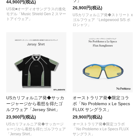
ツ」
44,900円(税込)
26,900円(税込)
US発■オーディオサングラスの進化
モデル「Music Shield Gen 2 スマー
USカリフォルニア発◆ストリート x
トアイウェア」
ゴルフウェア「Ledgewood S/S ポ
ロシャツ」
USカリフォルニア発◆サッカ
オーストラリア発◆限定コラ
ージャージから着想を得たゴ
ボ「No Problemo x Le Specs
ルフウェア「Jersey Shirt」
FLUX サングラス」
23,900円(税込)
29,900円(税込)
USカリフォルニア発◆サッカージ
オーストラリア発◆限定コラボ
ャージから着想を得たゴルフウェア
「No Problemo x Le Specs FLUX
「Jersey Shirt」
サングラス」