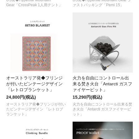
US発◆Hyperlite Mountain
US発◆Hyperlite Mountain Gear フ
Gear「CrossPeak 1人用テント」
ァストパッキング「Pemi 15」
オーストラリア発◆フリンジ
火力を自由にコントロール出
が付いたビンテージデザイン
来る焚き火台「Antarcti ガスフ
「レトロブランケット」
ァイヤーピット」
24,800円(税込)
15,290円(税込)
オーストラリア発◆フリンジが付い
火力を自由にコントロール出来る焚
たビンテージデザイン 「レトロブ
き火台「Antarcti ガスファイヤーピ
ランケット」
ット」