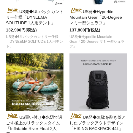
US発◆ULバックカント
US発◆Hyperlite
リー仕様「DYNEEMA
Mountain Gear「20-Degree
SOLITUDE 1人用テント」
マミー型シュラフ」
132,900円(税込)
137,800円(税込)
US発◆ULバックカントリー仕様
US発◆Hyperlite Mountain
「DYNEEMA SOLITUDE 1人用テン
Gear「20-Degree マミー型シュラ
ト」
フ」
US買い付け◆水辺で過
UK発◆無駄を削ぎ落と
ごす極上のリラックスタイム
したブラックアウトデザイン
「Inflatable River Float 2人
「HIKING BACKPACK 44L」