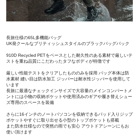
長旅仕様の65L多機能バッグ
UK発クールなブリティッシュスタイルのブラックバッグパック
910D Recycled PETをベースとした耐久性のある素材で厳しいテ
ストを重ね品質にこだわったタフなボディが特徴です
厳しい性能テストをクリアしたもののみを採用 バッグ本体は防
水素材 縫い目は防水加工 ジッパーは耐水性ジッパーを使用して
います
長旅に最適なチェックインサイズで大容量のメインコンパートメ
ントには小物の収納ポケットや使用済みのギアや履き替えシュー
ズ専用のスペースを装備
さらに16インチのノートパソコンを収納できるパッド入りジップ
ポケットやすぐに取り出せる小型のトップポケットも搭載
また防水仕様なので突然の雨でも安心 アウトドアシーンにもお
使い頂けます