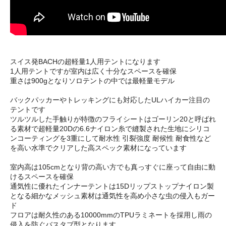
スイス発BACHの超軽量1人用テントになります
1人用テントですが室内は広く十分なスペースを確保
重さは900gとなりソロテントの中では最軽量モデル
バックパッカーやトレッキングにも対応したULハイカー注目の
テントです
ツルツルした手触りが特徴のフライシートはゴーリン20と呼ばれ
る素材で超軽量20Dの6.6ナイロン糸で縫製された生地にシリコ
ンコーティングを3重にして耐水性 引裂強度 耐候性 耐食性など
を高い水準でクリアした高スペック素材になっています
室内高は105cmとなり背の高い方でも真っすぐに座って自由に動
けるスペースを確保
通気性に優れたインナーテントは15Dリップストップナイロン製
となる細かなメッシュ素材は通気性を高め小さな虫の侵入もガー
ド
フロアは耐久性のある10000mmのTPUラミネートを採用し雨の
侵入を防ぐバスタブ型となります