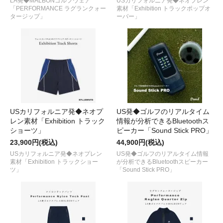
LA発◆MALBONゴルフウェア
USカリフォルニア発◆ネオプレン
「PERFORMANCE ラグランクォー
素材「Exhibition トラックポップオ
タージップ」
ーバー」
USカリフォルニア発◆ネオプ
US発◆ゴルフのリアルタイム
レン素材「Exhibition トラック
情報が分析できるBluetoothス
ショーツ」
ピーカー「Sound Stick PRO」
23,900円(税込)
44,900円(税込)
USカリフォルニア発◆ネオプレン
US発◆ゴルフのリアルタイム情報
素材「Exhibition トラックショー
が分析できるBluetoothスピーカー
ツ」
「Sound Stick PRO」