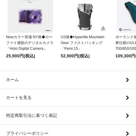
Newカラー登場 NY発◆ロー
US発◆Hyperlite Mountain
ポーランド発
ファイ感覚のデジタルカメラ
Gear ファストパッキング
寒仕様のUL
「Holo Digital Camera」
「Pemi 15」
700/850/10
25,900円(税込)
52,900円(税込)
109,300
ホーム
カートを見る
特定商取引法に基づく表記
プライバシーポリシー