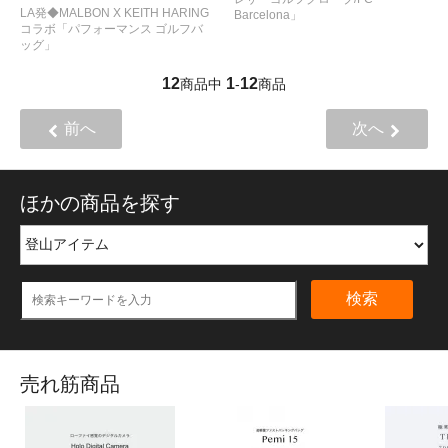
LA発◆MALBON X KEITH HARING
Barcelona」
コラボ「パフォーマンス ゴルフバ
ッグ」
12
1
12
商品中
-
商品
前へ
次へ
ほかの商品を探す
検索
売れ筋商品