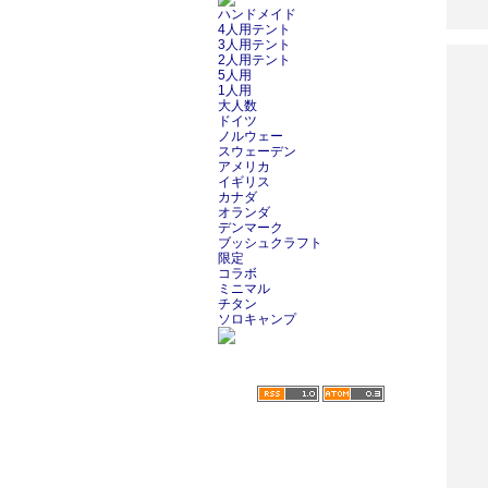
ハンドメイド
4人用テント
3人用テント
2人用テント
5人用
1人用
大人数
ドイツ
ノルウェー
スウェーデン
アメリカ
イギリス
カナダ
オランダ
デンマーク
ブッシュクラフト
限定
コラボ
ミニマル
チタン
ソロキャンプ