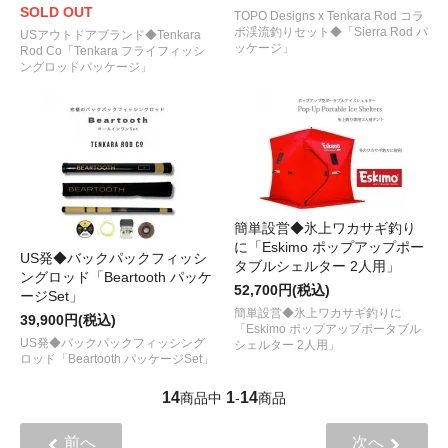
SOLD OUT
TOPO Designs x Tenkara Rod コラ
ボ渓流釣りセット◆「Sierra Rod パ
USアウトドアブランド◆Tenkara
ッケージ」
Rod Co「Tenkara フライフィッシ
ングロッドパッケージ」
簡単設営◆氷上ワカサギ釣り
に「Eskimo ポップアップポー
US発◆バックパックフィッシ
タブルシェルター 2人用」
ングロッド「Beartooth パッケ
52,700円(税込)
ージSet」
簡単設営◆氷上ワカサギ釣りに
39,900円(税込)
「Eskimo ポップアップポータブル
US発◆バックパックフィッシング
シェルター 2人用」
ロッド「Beartooth パッケージSet」
14
1
14
商品中
-
商品
前へ
次へ