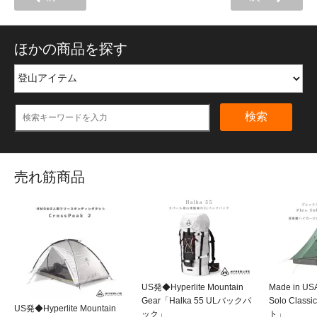
ほかの商品を探す
検索
売れ筋商品
US発◆Hyperlite Mountain
Made in U
Gear「Halka 55 ULバックパ
Solo Class
US発◆Hyperlite Mountain
ック」
ト」