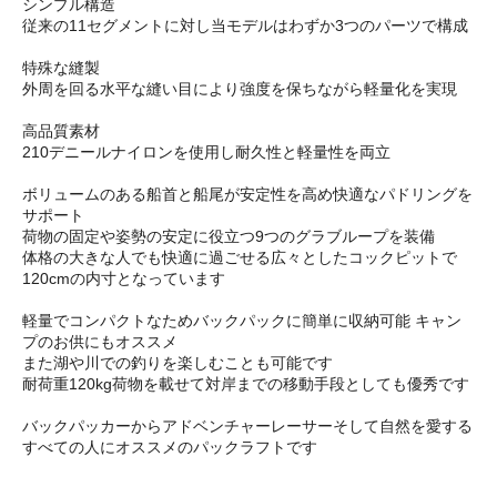
シンプル構造
従来の11セグメントに対し当モデルはわずか3つのパーツで構成
特殊な縫製
外周を回る水平な縫い目により強度を保ちながら軽量化を実現
高品質素材
210デニールナイロンを使用し耐久性と軽量性を両立
ボリュームのある船首と船尾が安定性を高め快適なパドリングを
サポート
荷物の固定や姿勢の安定に役立つ9つのグラブループを装備
体格の大きな人でも快適に過ごせる広々としたコックピットで
120cmの内寸となっています
軽量でコンパクトなためバックパックに簡単に収納可能 キャン
プのお供にもオススメ
また湖や川での釣りを楽しむことも可能です
耐荷重120kg荷物を載せて対岸までの移動手段としても優秀です
バックパッカーからアドベンチャーレーサーそして自然を愛する
すべての人にオススメのパックラフトです