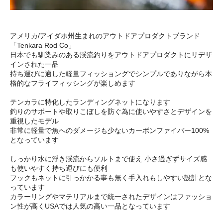
アメリカ/アイダホ州生まれのアウトドアプロダクトブランド
「Tenkara Rod Co」
日本でも馴染みのある渓流釣りをアウトドアプロダクトにリデザ
インされた一品
持ち運びに適した軽量フィッショングでシンプルでありながら本
格的なフライフィッシングが楽しめます
テンカラに特化したランディングネットになります
釣りのサポートや取りこぼしを防ぐ為に使いやすさとデザインを
重視したモデル
非常に軽量で魚へのダメージも少ないカーボンファイバー100%
となっています
しっかり水に浮き渓流からソルトまで使え 小さ過ぎずサイズ感
も使いやすく持ち運びにも便利
フックもネットに引っかかる事も無く手入れもしやすい設計とな
っています
カラーリングやマテリアルまで統一されたデザインはファッショ
ン性が高くUSAでは人気の高い一品となっています