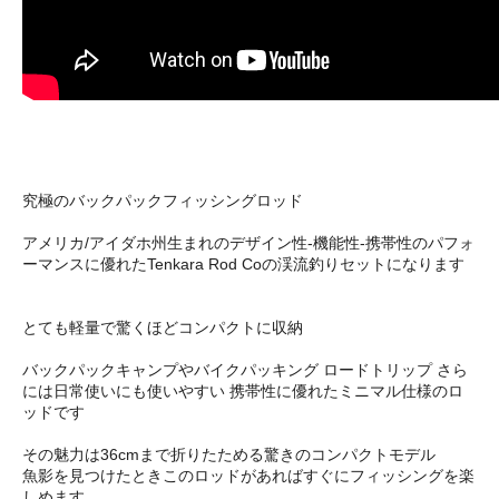
究極のバックパックフィッシングロッド
アメリカ/アイダホ州生まれのデザイン性-機能性-携帯性のパフォ
ーマンスに優れたTenkara Rod Coの渓流釣りセットになります
とても軽量で驚くほどコンパクトに収納
バックパックキャンプやバイクパッキング ロードトリップ さら
には日常使いにも使いやすい 携帯性に優れたミニマル仕様のロ
ッドです
その魅力は36cmまで折りたためる驚きのコンパクトモデル
魚影を見つけたときこのロッドがあればすぐにフィッシングを楽
しめます