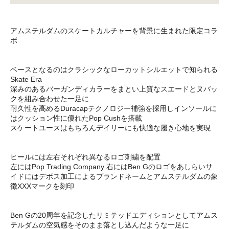
アムステルダムのスケートカルチャーを背景に生まれた限定コラ
ボ
ベースとなるのはクラシックなローカットシルエットで知られる
Skate Era
深みのあるバーガンディカラーをまとい上質なスエードとヌバッ
クを組み合わせた一足に
耐久性を高めるDuracapテクノロジー補強を採用しインソールに
はクッション性に優れたPop Cushを搭載
スケートユースはもちろんデイリーにも快適な履き心地を実現
ヒールには左右それぞれ異なるロゴ刺繍を配置
左にはPop Trading Company 右にはBen Gのロゴをあしらいサ
イドにはデボス加工によるブランドネームとアムステルダムの象
徴XXXマークを刻印
Ben Gの20周年を記念したリミテッドエディションとしてアムス
テルダムの空気感をそのまま落とし込んだような一足に