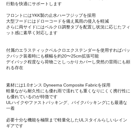
行動を快適にサポートします
フロントにはYKK製の止水ハーフジップを採用
大型フードにはドローコードを備え風雨の侵入を軽減
さらに両サイドにはベルクロ調整タブを配置し状況に応じたフィ
ット感に素早く対応します
付属のエラスティックベルクロエクステンダーを使用すればバッ
クパック装着時にも横幅を約20〜25cm拡張可能
デイパック程度なら荷物ごとしっかりカバーし突然の雷雨にも頼
れる存在
素材には1.0オンス Dyneema Composite Fabricを採用
軽量ながら耐久性にも優れ雨で濡れても重くなりにくく携行性に
も優れているのが特徴です
ULハイクやファストパッキング、バイクパッキングにも最適な
一着
必要十分な機能を極限まで軽量化したULスタイルらしいレイン
ギアです