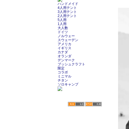
ハンドメイド
4人用テント
3人用テント
2人用テント
5人用
1人用
大人数
ドイツ
ノルウェー
スウェーデン
アメリカ
イギリス
カナダ
オランダ
デンマーク
ブッシュクラフト
限定
コラボ
ミニマル
チタン
ソロキャンプ