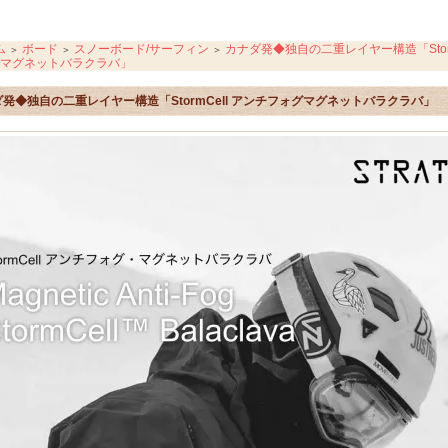
ム
ボード
スノーボード/サーフィン
カナダ発◆独自の二重レイヤー構造「Storm
＞
＞
＞
マグネットバラクラバ」
発◆独自の二重レイヤー構造「StormCell アンチフォグマグネットバラクラバ」