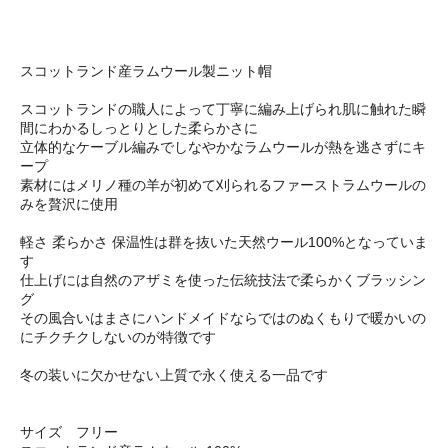
スコットランド産ラムウール製ニット帽
スコットランドの職人によって丁寧に編み上げられ肌に触れた瞬
間にわかるしっとりとした柔らかさに
立体的なケーブル編みでしなやかなラムウールが熱を逃さずにキ
ープ
素材にはメリノ種の羊が初めて刈られるファーストラムウールの
みを贅沢に使用
軽さ 柔らかさ 保温性は群を抜いた天然ウール100%となっていま
す
仕上げには自然のアザミを使った伝統技法で柔らかくブラッシン
グ
その風合いはまさにハンドメイドならではのぬくもりで暖かいの
にチクチクしないのが特徴です
冬の装いに欠かせない上質で永く使える一品です
サイズ フリー