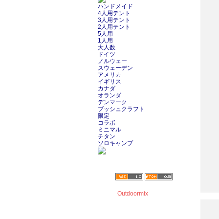
ハンドメイド
4人用テント
3人用テント
2人用テント
5人用
1人用
大人数
ドイツ
ノルウェー
スウェーデン
アメリカ
イギリス
カナダ
オランダ
デンマーク
ブッシュクラフト
限定
コラボ
ミニマル
チタン
ソロキャンプ
Outdoormix