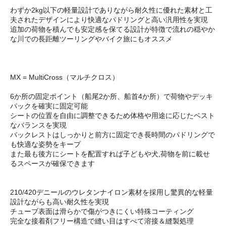
わずか2kg以下の軽量設計でありながら耐久性に優れた素材と工
夫されたデザインにより快適なパドリングと高い汎用性を実現
追加の荷物を積んでも安定感を保てる設計が特徴で流れの穏やか
な川での長距離ツーリングやバイク旅にもオススメ
MX = MultiCross（マルチクロス）
6か所の固定ポイント（船尾2か所、船首4か所）で荷物やデッキ
パックを確実に固定可能
シートの位置を自由に調整できるため体格や用途に応じたベスト
なバランスを実現
バックレストはしっかりと前方に固定でき長時間のパドリングで
も快適な姿勢をキープ
また最も後方にシートを配置すれば子どもや犬,荷物を前に載せ
るスペースが確保できます
210/420デニールのウレタンナイロン素材を採用し驚異的な軽量
設計ながらも高い耐久性を実現
チューブ表面は滑らかで傷がつきにくい特殊コーティング
完全な接着剤フリー構造で縫い目はすべて溶接＆縫製処理