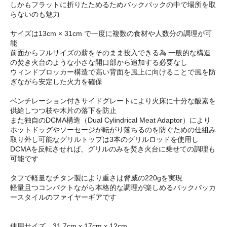
しかもフラットに折りたためるためバックパックの中で場所を取
らないのも魅力
サイズは13cm × 31cm で一度に複数の食材や人数分の調理が可
能
前面からフルサイズの薪をそのまま投入できる為 一般的な構造
の焚き火台のような小さな開口部から追加する必要なし
ウィンドブロッカー構造で高い背面を風上に向けることで風を防
ぎながら安定した火力を確保
ベンチレーション付きサイドグレートにより火床に十分な酸素を
供給しつつ枝や木片の落下を防止
また独自のDCMA構造（Dual Cylindrical Meat Adaptor）により
ホットドッグやソーセージが転がり落ちるのを防ぐための仕組み
取り外し可能なグリルトップは3本のグリルロッドを使用し
DCMAを反転させれば、グリルのみを焚き火台に乗せての調理も
可能です
タフで軽量なチタン製により重さは脅威の220gを実現
軽量且つコンパクトながら本格的な調理が楽しめるバックパッカ
ースタイルのファイヤーギアです
使用サイズ 31.7cm x 17cm x 12cm