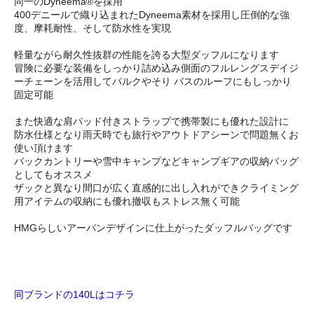
同一のDyneema®を採用
400デニールで織り込まれたDyneema素材を採用し圧倒的な強
度、摩耗耐性、そして防水性を実現
軽量ながら耐久性抜群の性能を誇る大型ダッフルになります
冒険に必要な装備をしっかり詰め込み側面のフルレングスデイジ
ーチェーンを活用してパルクやそり バスのルーフにもしっかり
固定可能
また快適な肩パッド付きストラップで携帯製にも優れた設計に
防水仕様となり雨天時でも旅行やアウトドアシーンで問題無くお
使い頂けます
バックカントリーや雪中キャンプなどキャンプギアの収納バッグ
としてもオススメ
ザックと異なり間口が広く直感的に出し入れができクライミング
用アイテムの収納にも優れ撤収もストレス無く可能
HMGらしいアーバンデザインに仕上がったダッフルバッグです
同ブランドの140Lはコチラ