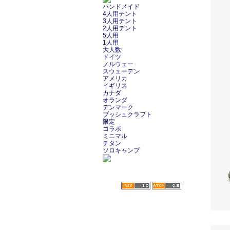
ハンドメイド
4人用テント
3人用テント
2人用テント
5人用
1人用
大人数
ドイツ
ノルウェー
スウェーデン
アメリカ
イギリス
カナダ
オランダ
デンマーク
ブッシュクラフト
限定
コラボ
ミニマル
チタン
ソロキャンプ