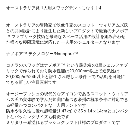
オーストラリア発 1人用スワッグテントになります
オーストラリアの冒険家で映像作家のスコット・ウィリアムズ氏
との共同設計により誕生した新しいプロダクトで最新のナノポア
™ ファブリック技術と最適なスペース活用の設計を組み合わせ
た様々な極限環境に対応した一人用のシェルターとなります
ナノポア™ テクノロジー/Nanopore™
コチラのスワッグはナノポア™ という最先端の3層シェルファブ
リックで作られており防水性能は20,000mm以上で通気性は
20,000g/m²/24h以上と評価され厳しい条件下での活動を可能に
できる新しい注目素材です
オージーブッシュの現代的なアイコンであるスコット・ウィリア
ムズ氏の実体験で学んだ知識に基づき豪州の極限条件に対応でき
る軽量かつコンパクトな一人用テントです
防水や耐久性に優れ超軽量(1.47kg)で 35 x 14 x 14cmとコンパク
トなパッキングサイズも特徴です
ミリタリー感溢れるブッシュクラフト仕様のプロダクトです