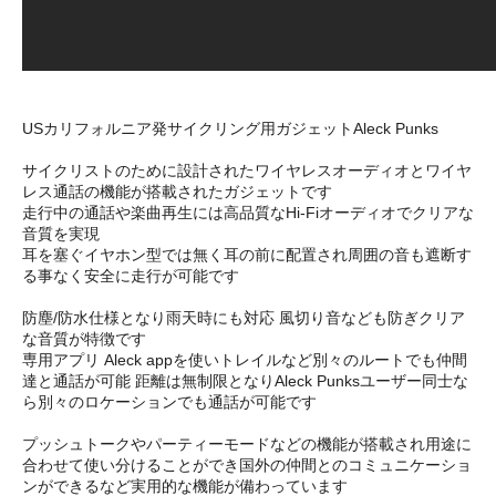
USカリフォルニア発サイクリング用ガジェットAleck Punks
サイクリストのために設計されたワイヤレスオーディオとワイヤ
レス通話の機能が搭載されたガジェットです
走行中の通話や楽曲再生には高品質なHi-Fiオーディオでクリアな
音質を実現
耳を塞ぐイヤホン型では無く耳の前に配置され周囲の音も遮断す
る事なく安全に走行が可能です
防塵/防水仕様となり雨天時にも対応 風切り音なども防ぎクリア
な音質が特徴です
専用アプリ Aleck appを使いトレイルなど別々のルートでも仲間
達と通話が可能 距離は無制限となりAleck Punksユーザー同士な
ら別々のロケーションでも通話が可能です
プッシュトークやパーティーモードなどの機能が搭載され用途に
合わせて使い分けることができ国外の仲間とのコミュニケーショ
ンができるなど実用的な機能が備わっています