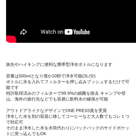
旅先やハイキングに便利な携帯型浄水ボトルになります
容量は500mlとなり僅か10秒で浄水可能(3L/分)
ボトルに水を入れてフィルターを押し込みプッシュするだけで可
能です
特許取得済みのフィルターで99.9%の細菌を除去 キャンプや登
山、海外の旅行先などでも容易に飲料水の確保が可能
アウトドアライクなデザインでONE PRESS賞を受賞
浄水した水を別の容器に移してコーヒーなど大人数でもコレ１つ
で対応可
そのまま浄水した水を水筒代わりにバックパックのサイドポケッ
トに突っ込んでもOK