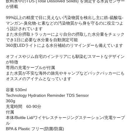
飲料水中のTDS (Total Dissolved Solids) を測定する水質センサー
が搭載
99%以上の精度で目に見えない汚染物質を検出し主に鉄-硫酸塩-
マンガン-臭化物-ヒ素などの汚染物質から身を守るのに役立つよ
う設計されています
また水分摂取トラッカーにより自分の摂取した水分量をチェック
でき1日に必要な水分量を自動測定可能
360度LEDライトによる水分補給のリマインダーも備えています
オフィスやジム自宅のインテリアにも馴染むスマートなデザイン
が特徴
専用の充電ケーブルが付属
また水質が不安な海外の旅先やキャンプなどバックパッカーにも
オススメのアイテムとなっています
容量 530ml
Technology Hydration Reminder TDS Sensor
360g
充電時間 60-90分
付属
本体/Bottle Lid/ワイヤレスチャージングステーション/充電ケーブ
ル
BPA & Plastic フリー(防菌/防腐)