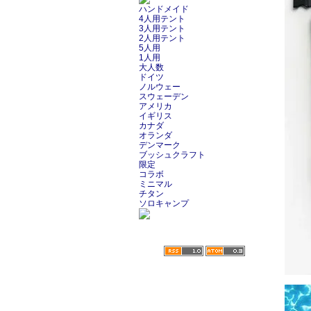
ハンドメイド
4人用テント
3人用テント
2人用テント
5人用
1人用
大人数
ドイツ
ノルウェー
スウェーデン
アメリカ
イギリス
カナダ
オランダ
デンマーク
ブッシュクラフト
限定
コラボ
ミニマル
チタン
ソロキャンプ