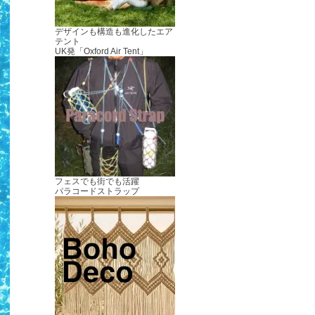
デザインも構造も進化したエア
テント
UK発「Oxford Air Tent」
フェスでも街でも活躍
パラコードストラップ