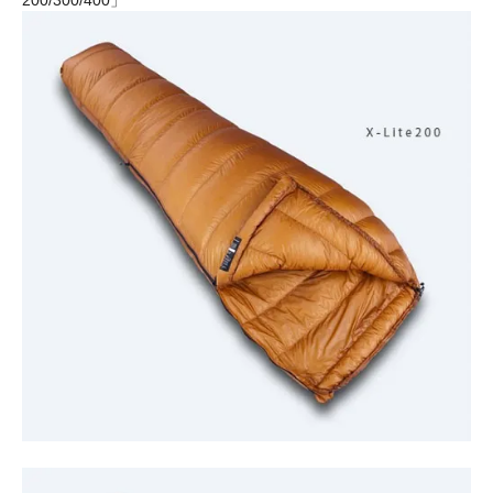
200/300/400」