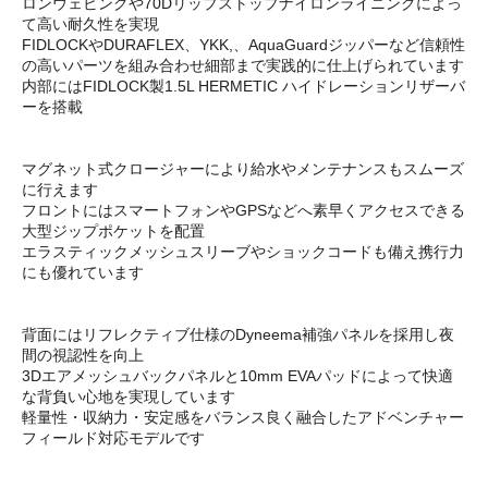
ロンウェビングや70Dリップストップナイロンライニングによっ
て高い耐久性を実現
FIDLOCKやDURAFLEX、YKK,、AquaGuardジッパーなど信頼性
の高いパーツを組み合わせ細部まで実践的に仕上げられています
内部にはFIDLOCK製1.5L HERMETIC ハイドレーションリザーバ
ーを搭載
マグネット式クロージャーにより給水やメンテナンスもスムーズ
に行えます
フロントにはスマートフォンやGPSなどへ素早くアクセスできる
大型ジップポケットを配置
エラスティックメッシュスリーブやショックコードも備え携行力
にも優れています
背面にはリフレクティブ仕様のDyneema補強パネルを採用し夜
間の視認性を向上
3Dエアメッシュバックパネルと10mm EVAパッドによって快適
な背負い心地を実現しています
軽量性・収納力・安定感をバランス良く融合したアドベンチャー
フィールド対応モデルです