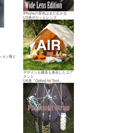
iPhoneの景色はまだ広がる
US発ポケットレンズ
ション落と
デザインも構造も進化したエア
テント
UK発「Oxford Air Tent」
す