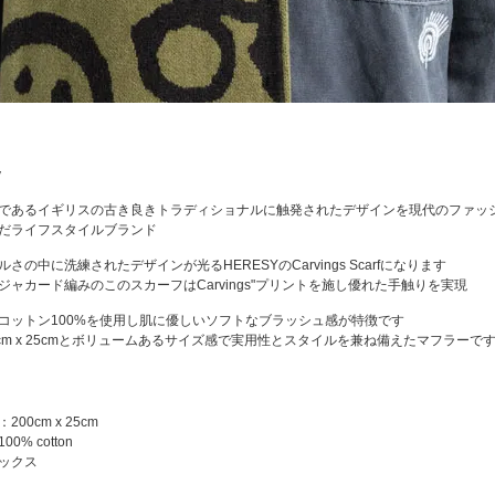
y
であるイギリスの古き良きトラディショナルに触発されたデザインを現代のファッ
だライフスタイルブランド
さの中に洗練されたデザインが光るHERESYのCarvings Scarfになります
ジャカード編みのこのスカーフはCarvings"プリントを施し優れた手触りを実現
コットン100%を使用し肌に優しいソフトなブラッシュ感が特徴です
0cm x 25cmとボリュームあるサイズ感で実用性とスタイルを兼ね備えたマフラーで
200cm x 25cm
0% cotton
ックス