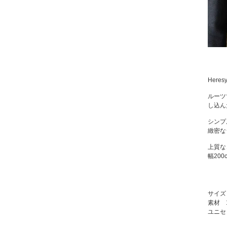
Heres
ルーツ
し込ん
シンプル
緻密な
上質な
幅20
サイズ：
素材 10
ユニセ