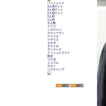
ハンドメイド
4人用テント
3人用テント
2人用テント
5人用
1人用
大人数
ドイツ
ノルウェー
スウェーデン
アメリカ
イギリス
カナダ
オランダ
デンマーク
ブッシュクラフト
限定
コラボ
ミニマル
チタン
ソロキャンプ