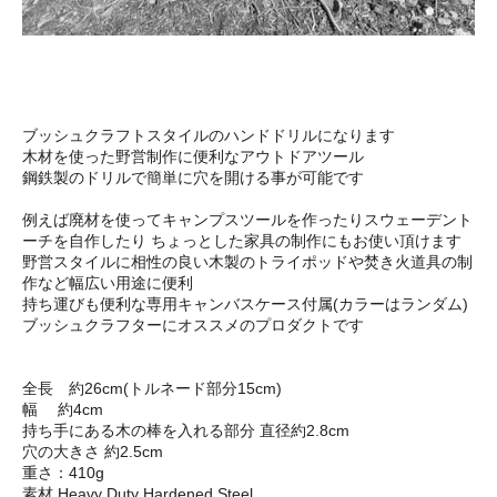
ブッシュクラフトスタイルのハンドドリルになります
木材を使った野営制作に便利なアウトドアツール
鋼鉄製のドリルで簡単に穴を開ける事が可能です
例えば廃材を使ってキャンプスツールを作ったりスウェーデント
ーチを自作したり ちょっとした家具の制作にもお使い頂けます
野営スタイルに相性の良い木製のトライポッドや焚き火道具の制
作など幅広い用途に便利
持ち運びも便利な専用キャンバスケース付属(カラーはランダム)
ブッシュクラフターにオススメのプロダクトです
全長 約26cm(トルネード部分15cm)
幅 約4cm
持ち手にある木の棒を入れる部分 直径約2.8cm
穴の大きさ 約2.5cm
重さ：410g
素材 Heavy Duty Hardened Steel