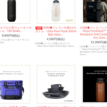
◆カプセル型ウォーターボ
OMM◆トレラン仕様のUL
US発◆バックパッ
トル「Orb Bottle」
「Ninja FrostVault™
ボトル「Ultra Flexi Flask 500ml
Backpack Soft Coole
Bite Valve」
8,800円(税込)
Dry Zone
4,590円(税込)
カプセル型ウォーターボトル
51,900円(税
ttle」
OMM◆トレラン仕様のULボトル
「Ultra Flexi Flask 500ml Bite Valve」
US発◆バックパック型
「Ninja FrostVault™ Go
Backpack Soft Cooler wi
Zone」