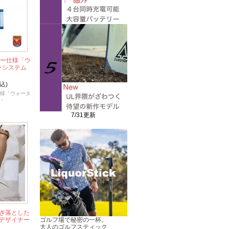
カー仕様「ウ
ーシステム
込)
仕様「ウォータ
L」
7/31更新
ぎ落とした
デザイナー
ゴルフ場で秘密の一杯。
」
大人のゴルフスティック