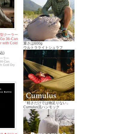
ク型クーラー
 Go 36-Can
r with Cold
重さは600g
」
ウルトラライトシュラフ
込)
クーラー
 36-Can
th Cold Dry
「軽さだけでは物足りない」
Cumulus流ハンモック