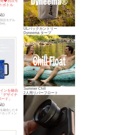
コ発◆別注モ
th ボトル
込)
◆別注モデル
0ml」
ULバックカントリー
Dyneema タープ
Summer Chill
ザインを融合
2人用リバーフロート
「デザイナ
ボード」
込)
ンを融合したキ
ーカッティン