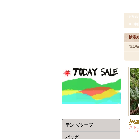
検索条
HIT件
検索
[並び
テント/タープ
スト
「パ
バッグ