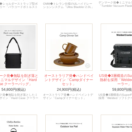
デンマーク発◆ミニマル
◆ショルダーストラップ型ボ
OMM◆トレラン仕様のULハイドレー
「Tumbler Vacuum Flas
リー「パラコードボトルスト
ションシステム「Ultra Bladder 2.0L」
ーク発◆無駄を削ぎ落と
オーストラリア発◆ハンドペイ
US発◆3層構造のSup
ニマルデザイン「Hard
ントデザイン「Campダイナー
熱材を採用「Welde
ase クーラーバッグ」
セット」
ーラー」
54,800円(税込)
24,900円(税込)
59,800円(税
ク発◆無駄を削ぎ落としたミ
オーストラリア発◆ハンドペイントデ
US発◆3層構造のSuper
イン「Hard Case クーラー
ザイン「Campダイナーセット」
採用「Welded ソフト