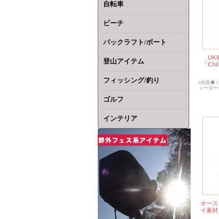
自転車
ビーチ
パックラフト/ボート
UK
登山アイテム
「Chi
フィッシング/釣り
UK発◆ミ
ォーター
ゴルフ
インテリア
オース
イ素材