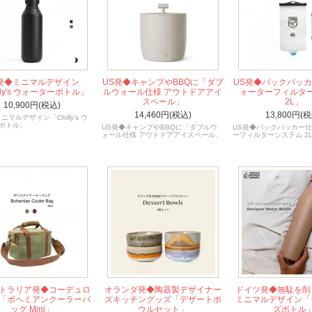
発◆ミニマルデザイン
US発◆キャンプやBBQに「ダブ
US発◆バックパッ
lly's ウォーターボトル」
ルウォール仕様 アウトドアアイ
ォーターフィルタ
スペール」
2L」
10,900円(税込)
14,460円(税込)
13,800円(税
ニマルデザイン「Chilly's ウ
ボトル」
US発◆キャンプやBBQに「ダブルウ
US発◆バックパッカー
ォール仕様 アウトドアアイスペール」
ーフィルターシステム 2
トラリア発◆コーデュロ
オランダ発◆陶器製デザイナー
ドイツ発◆無駄を削
「ボヘミアンクーラーバ
ズキッチングッズ「デザートボ
ミニマルデザイン「
ッグ Mini」
ウルセット」
ズボトル