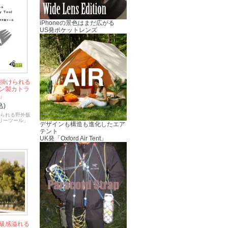
iPhoneの景色はまだ広がる
US発ポケットレンズ
っ掛けられる
ン製カトラ
」
込)
けられる野外飯
リーツール」
デザインも構造も進化したエア
テント
UK発「Oxford Air Tent」
級感溢れる