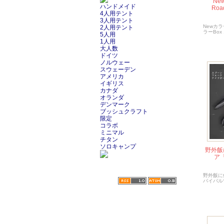
Ne
ハンドメイド
Roa
4人用テント
3人用テント
Newカラ
2人用テント
ラーBox 
5人用
1人用
大人数
ドイツ
ノルウェー
スウェーデン
アメリカ
イギリス
カナダ
オランダ
デンマーク
ブッシュクラフト
限定
コラボ
ミニマル
チタン
ソロキャンプ
野外飯
ア
野外飯に
バイバル