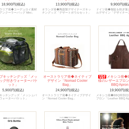
18,900円(税込)
13,900円(税込)
9,900円(税
ラリア発◆コーデュロイ素材
オランダ発◆陶器製デザイナーズキッ
ドイツ発◆無駄を削ぎ落
アンクーラーバッグ Mini」
チングッズ「デザートボウルセット」
ルデザイン「デザイナー
プキッチングッズ「メッ
オーストラリア発◆ネイティブ
メキシコ発◆
ッグ付きウォーターバケ
デザイン「Nomad Cooler
様のレザーエプロン「L
ット」
Bag」
BBQ Apro
5,900円(税込)
24,900円(税込)
19,900円(税
キッチングッズ「メッシュバ
オーストラリア発◆ネイティブデザイ
メキシコ発◆BBQ特別
ウォーターバケット」
ン「Nomad Cooler Bag」
プロン「Leather BBQ A