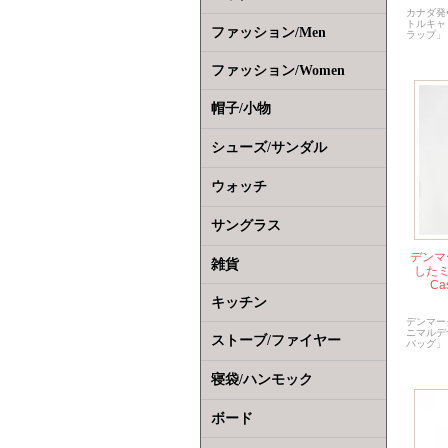
カナダ発
トルキャ
ファッション/Men
ラップ」
ファッション/Women
帽子/小物
シューズ/サンダル
ウォッチ
サングラス
デンマ
雑貨
したミ
C
キッチン
デンマー
ニマルデザ
ストーブ/ファイヤー
バッグ」
寝袋/ハンモック
ボード