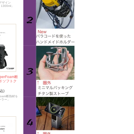
デザイン
k 1300ml」
erFoam断
d ソフトク
込)
Foam断熱材を
クーラー」