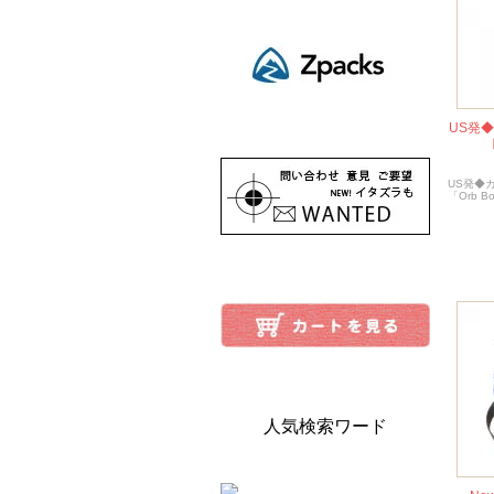
US発
US発◆
「Orb Bo
人気検索ワード