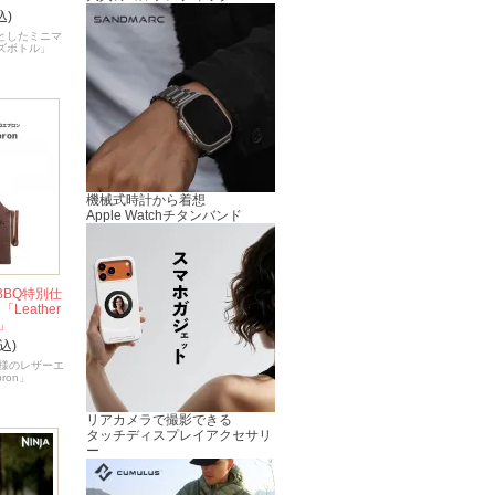
込)
としたミニマ
ズボトル」
機械式時計から着想
Apple Watchチタンバンド
BBQ特別仕
eather
n」
込)
仕様のレザーエ
pron」
リアカメラで撮影できる
タッチディスプレイアクセサリ
ー