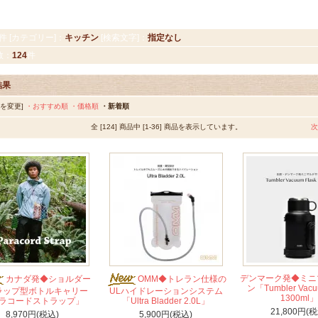
件 [カテゴリー]：
キッチン
[検索文字]：
指定なし
数：
124
件
結果
順を変更]
・おすすめ順
・価格順
・新着順
全 [124] 商品中 [1-36] 商品を表示しています。
次
デンマーク発◆ミニ
カナダ発◆ショルダー
OMM◆トレラン仕様の
ン「Tumbler Vacu
ラップ型ボトルキャリー
ULハイドレーションシステム
1300ml」
ラコードストラップ」
「Ultra Bladder 2.0L」
21,800円(税
8,970円(税込)
5,900円(税込)