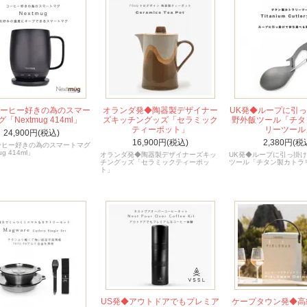
コーヒー好きの為のスマー
オランダ発◆陶器製デザイナー
UK発◆ループに引
「Nextmug 414ml」
ズキッチングッズ「セラミック
野外飯ツール「チタ
ティーポット」
リーツール
24,900円(税込)
16,900円(税込)
2,380円(税
ーヒー好きの為のスマートマグ
ug 414ml」
オランダ発◆陶器製デザイナーズキッ
UK発◆ループに引っ掛
チングッズ「セラミックティーポッ
ツール「チタン製カトラ
ト」
US発◆アウトドアでもプレミア
ケープタウン発◆高