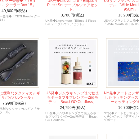
wカラー登場◆「YETI
UK発◆Lifeventure「Ellipse 4
USサンフランシス
die クーラーBox 15」
Piece Set テーブルウェアセッ
デル「Wide Mou
ト」
950ml」
49,800円(税込)
3,780円(税込)
13,900円(税
ー登場◆「YETI Roadie クー
15」
UK発◆Lifeventure「Ellipse 4 Piece
USサンフランシスコ発
Set テーブルウェアセット」
「Wide Mouth ボトル 95
に便利なタクティカルギ
US発◆ジムやキャンプまで使え
NY発◆アートとデ
「サバイバルツール」
るポータブルブレンダー2ndモ
したキッチングッズ
デル「 Beast GO Cordless」
ーカッティング
7,990円(税込)
24,790円(税込)
16,700円(税
便利なタクティカルギア「サ
ツール」
US発◆ジムやキャンプまで使えるポー
NY発◆アートとデザイ
タブルブレンダー2ndモデル「 Beast
ッチングッズ「デザイナ
GO Cordless」
グボード」