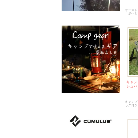
オースト
「ボヘミ
キャン
シュバ
キャンプ
ッグ付き