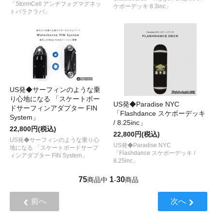
「StormCell アンチフォグマグネッ
ケボーデッキ 8.3inc」
トバラクラバ」
US発◆サーフィンのような乗
り心地になる 「スケートボー
US発◆Paradise NYC
ドサーフィンアダプター FIN
「Flashdance スケボーデッキ
System」
/ 8.25inc」
22,800円(税込)
22,800円(税込)
US発◆サーフィンのような乗り心
US発◆Paradise NYC
地になる 「スケートボードサーフ
「Flashdance スケボーデッキ /
ィンアダプター FIN System」
8.25inc」
75
1
30
商品中
-
商品
前へ
次へ