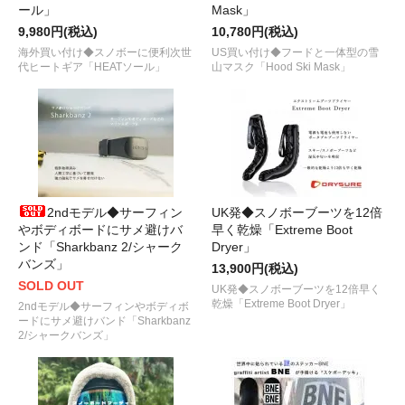
ール」
Mask」
9,980円(税込)
10,780円(税込)
海外買い付け◆スノボーに便利次世
US買い付け◆フードと一体型の雪
代ヒートギア「HEATソール」
山マスク「Hood Ski Mask」
2ndモデル◆サーフィン
UK発◆スノボーブーツを12倍
やボディボードにサメ避けバ
早く乾燥「Extreme Boot
ンド「Sharkbanz 2/シャーク
Dryer」
バンズ」
13,900円(税込)
SOLD OUT
UK発◆スノボーブーツを12倍早く
乾燥「Extreme Boot Dryer」
2ndモデル◆サーフィンやボディボ
ードにサメ避けバンド「Sharkbanz
2/シャークバンズ」