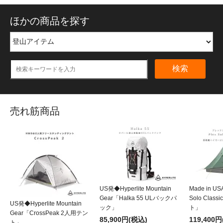
ほかの商品を探す
検索
売れ筋商品
US発◆Hyperlite Mountain
Made in U
Gear「Halka 55 ULバックパ
Solo Class
US発◆Hyperlite Mountain
ック」
ト」
Gear「CrossPeak 2人用テン
85,900円(税込)
119,400
ト」