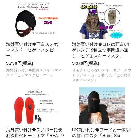
海外買い付け◆面白スノボー
海外買い付け◆コレは面白い!
マスク？「ヒゲマスクビーニ
ゲレンデで目立つ事間違い無
ー」
し「ヒゲ面スキーマスク」
9,790円(税込)
9,970円(税込)
海外買い付け◆面白スノボーマス
オモチャじゃないスキーギア アウ
ク？「ヒゲマスクビーニー」
トドアメーカーが作った「ヒゲ付き
スキーマスク」
海外買い付け◆スノボーに便
US買い付け◆フードと一体型
利次世代ヒートギア「HEATソ
の雪山マスク「Hood Ski