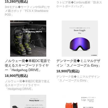
15,280円(税込)
ラトビア発◆Cordura素材「防水ス
ケートボードバッグ」
3rdモデル◆サーフィンやSUPにサ
メ避けポッド「FCS X Sharkbanz
POD」
ノルウェー発◆車載DC電源で
デンマーク発◆ミニマルデザ
使えるスキーブーツドライヤ
イン「スノーゴーグル Enry」
ー「Hedgehog DRIVE」
18,900円(税込)
18,900円(税込)
デンマーク発◆ミニマルデザイン
「スノーゴーグル Enry」
ノルウェー発◆車載DC電源で使え
るスキーブーツドライヤー
「Hedgehog DRIVE」