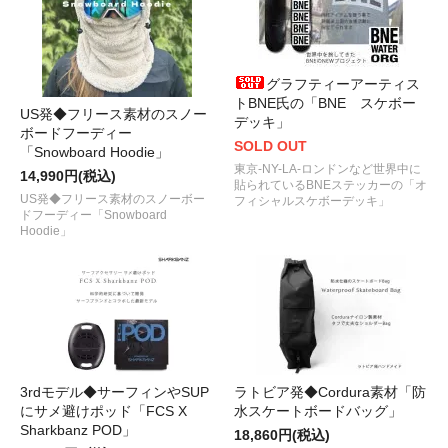
グラフティーアーティス
トBNE氏の「BNE スケボー
US発◆フリース素材のスノー
デッキ」
ボードフーディー
SOLD OUT
「Snowboard Hoodie」
東京-NY-LA-ロンドンなど世界中に
14,990円(税込)
貼られているBNEステッカーの「オ
US発◆フリース素材のスノーボー
フィシャルスケボーデッキ」
ドフーディー「Snowboard
Hoodie」
3rdモデル◆サーフィンやSUP
ラトビア発◆Cordura素材「防
にサメ避けポッド「FCS X
水スケートボードバッグ」
Sharkbanz POD」
18,860円(税込)