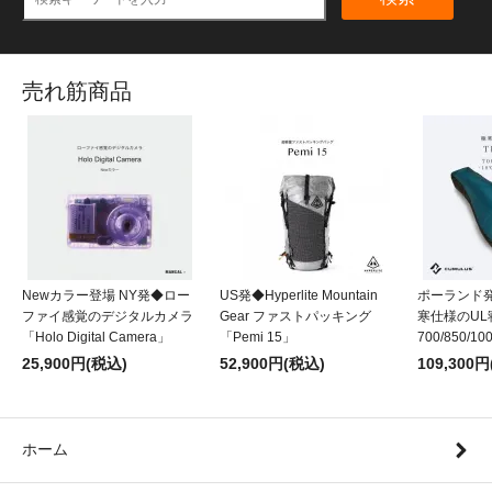
売れ筋商品
Newカラー登場 NY発◆ロー
US発◆Hyperlite Mountain
ポーランド発
ファイ感覚のデジタルカメラ
Gear ファストパッキング
寒仕様のUL
「Holo Digital Camera」
「Pemi 15」
700/850/10
25,900円(税込)
52,900円(税込)
109,300
ホーム