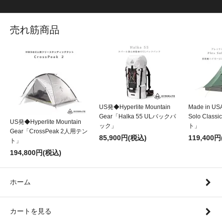
売れ筋商品
US発◆Hyperlite Mountain
Made in U
Gear「Halka 55 ULバックパ
Solo Class
US発◆Hyperlite Mountain
ック」
ト」
Gear「CrossPeak 2人用テン
85,900円(税込)
119,400
ト」
194,800円(税込)
ホーム
カートを見る