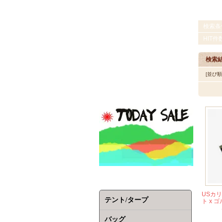
検索条
HIT件
検索
[並び
USカ
テント/タープ
ト x 
バッグ