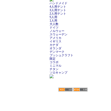
ハンドメイド
4人用テント
3人用テント
2人用テント
5人用
1人用
大人数
ドイツ
ノルウェー
スウェーデン
アメリカ
イギリス
カナダ
オランダ
デンマーク
ブッシュクラフト
限定
コラボ
ミニマル
チタン
ソロキャンプ