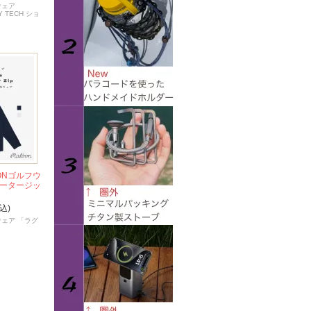
ウェア
Y TECH ショ
ONゴルフウ
ォータージッ
込)
ウェア 「ラグ