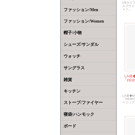
USカリ
ルフウェア
ファッション/Men
ャツ」
ファッション/Women
帽子/小物
シューズ/サンダル
ウォッチ
サングラス
LA発
雑貨
「PER
キッチン
LA発◆
「PERF
ストーブ/ファイヤー
ージップ
寝袋/ハンモック
ボード