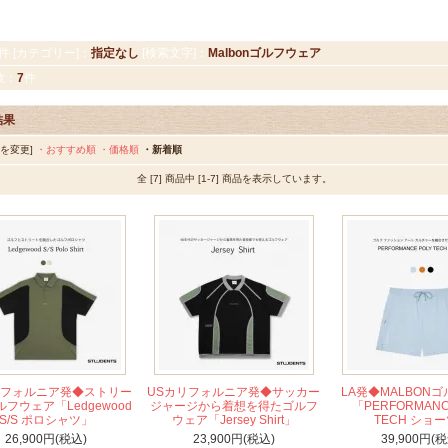
件 [カテゴリー]：
指定なし
[検索文字]：
Malbonゴルフウェア
数：
7
件
結果
順を変更]
・おすすめ順
・価格順
・新着順
全 [7] 商品中 [1-7] 商品を表示しています。
リフォルニア発◆ストリー
USカリフォルニア発◆サッカー
LA発◆MALBON
ゴルフウェア「Ledgewood
ジャージから着想を得たゴルフ
「PERFORMANC
S/S ポロシャツ」
ウェア「Jersey Shirt」
TECH ショ
26,900円(税込)
23,900円(税込)
39,900円(税