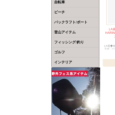
自転車
ビーチ
パックラフト/ボート
LA発
登山アイテム
HAR
フィッシング/釣り
LA発◆MA
ラボ「パ
ゴルフ
インテリア