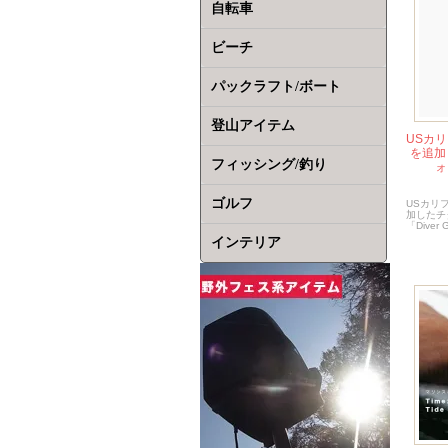
自転車
ビーチ
パックラフト/ボート
登山アイテム
USカ
を追加
フィッシング/釣り
ォ
ゴルフ
USカリ
加したチ
「Diver
インテリア