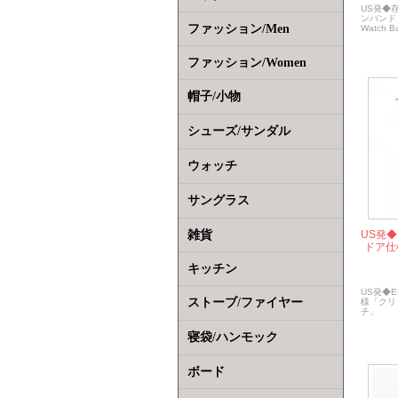
US発◆
ンバンド「Ti
ファッション/Men
Watch 
ファッション/Women
帽子/小物
シューズ/サンダル
ウォッチ
サングラス
雑貨
US発
ドア仕
キッチン
US発◆
ストーブ/ファイヤー
様「クリ
チ」
寝袋/ハンモック
ボード