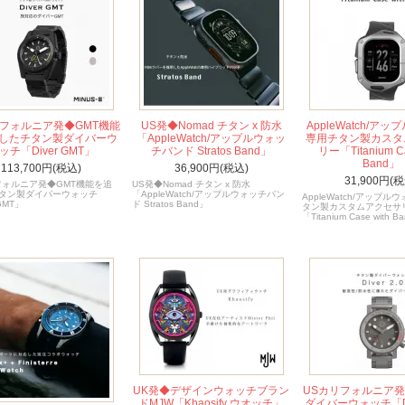
リフォルニア発◆GMT機能
US発◆Nomad チタン x 防水
AppleWatch/ア
したチタン製ダイバーウ
「AppleWatch/アップルウォッ
専用チタン製カスタ
ッチ「Diver GMT」
チバンド Stratos Band」
リー「Titanium Ca
Band」
113,700円(税込)
36,900円(税込)
31,900円(税
フォルニア発◆GMT機能を追
US発◆Nomad チタン x 防水
タン製ダイバーウォッチ
「AppleWatch/アップルウォッチバン
AppleWatch/アップ
 GMT」
ド Stratos Band」
タン製カスタムアクセサ
「Titanium Case with B
UK発◆デザインウォッチブラン
USカリフォルニア
ドMJW「Khaosify ウオッチ」
ダイバーウォッチ「Div