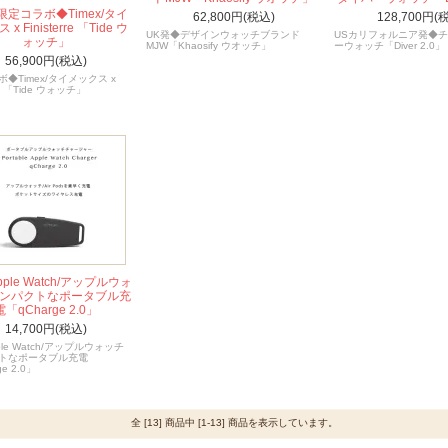
限定コラボ◆Timex/タイ
62,800円(税込)
128,700円(
x Finisterre 「Tide ウ
UK発◆デザインウォッチブランド
USカリフォルニア発◆
ォッチ」
MJW「Khaosify ウオッチ」
ーウォッチ「Diver 2.0」
56,900円(税込)
◆Timex/タイメックス x
rre 「Tide ウォッチ」
pple Watch/アップルウォ
コンパクトなポータブル充
電「qCharge 2.0」
14,700円(税込)
ple Watch/アップルウォッチ
トなポータブル充電
e 2.0」
全 [13] 商品中 [1-13] 商品を表示しています。