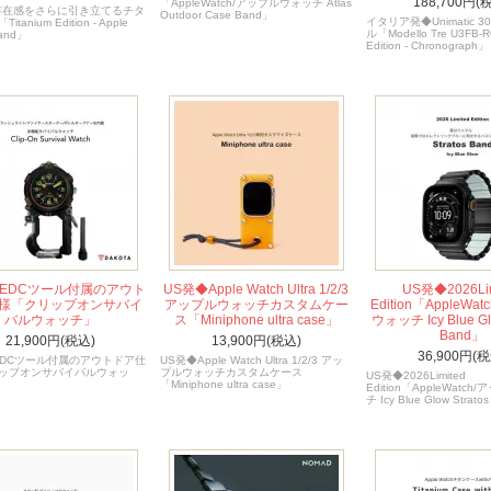
188,700円(
「AppleWatch/アップルウォッチ Atlas
存在感をさらに引き立てるチタ
Outdoor Case Band」
イタリア発◆Unimatic 
tanium Edition - Apple
ル「Modello Tre U3FB-R
Band」
Edition - Chronograph」
◆EDCツール付属のアウト
US発◆Apple Watch Ultra 1/2/3
US発◆2026Lim
様「クリップオンサバイ
アップルウォッチカスタムケー
Edition「AppleWa
バルウォッチ」
ス「Miniphone ultra case」
ウォッチ Icy Blue Glo
Band」
21,900円(税込)
13,900円(税込)
36,900円(税
EDCツール付属のアウトドア仕
US発◆Apple Watch Ultra 1/2/3 アッ
ップオンサバイバルウォッ
プルウォッチカスタムケース
US発◆2026Limited
「Miniphone ultra case」
Edition「AppleWatc
チ Icy Blue Glow Strato