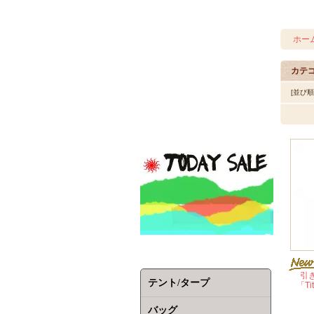
ホー
カテ
[並び
引
テント/タープ
「Tit
バッグ