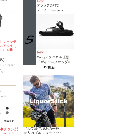
ップルウォッチ
ムアクセサ
se with
込)
ルウォッチ専用チ
8/7更新
リー
and」
ゴルフ場で秘密の一杯。
発◆チタン製
大人のゴルフスティック
er 2.0」