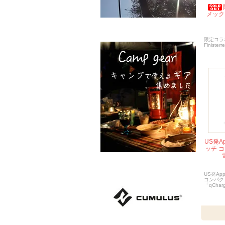
メックス 
限定コラボ
Finiste
US発A
ッチ 
US発Ap
コンパク
「qCharg