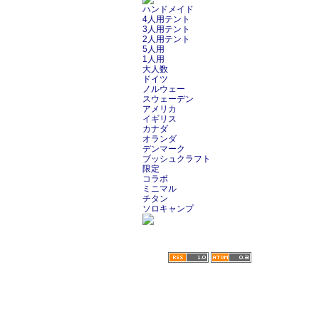
ハンドメイド
4人用テント
3人用テント
2人用テント
5人用
1人用
大人数
ドイツ
ノルウェー
スウェーデン
アメリカ
イギリス
カナダ
オランダ
デンマーク
ブッシュクラフト
限定
コラボ
ミニマル
チタン
ソロキャンプ