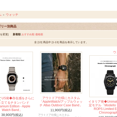
ム
ウォッチ
＞
ゴリー別商品
順を変更]
新着順
おすすめ順
価格順
全 [13] 商品中 [1-13] 商品を表示しています。
コールドホルダー :
ウ
アウトドア仕様にカスタム
US発◆存在感をさらに
「AppleWatch/アップルウォッ
イタリア発◆Unimati
き立てるチタンバンド
チ Atlas Outdoor Case Band」
定モデル「Modello T
anium Edition - Apple
ROPS Limited Ed
Watch Band」
11,900円(税込)
Chronogra
38,900円(税込)
アウトドア仕様にカスタム