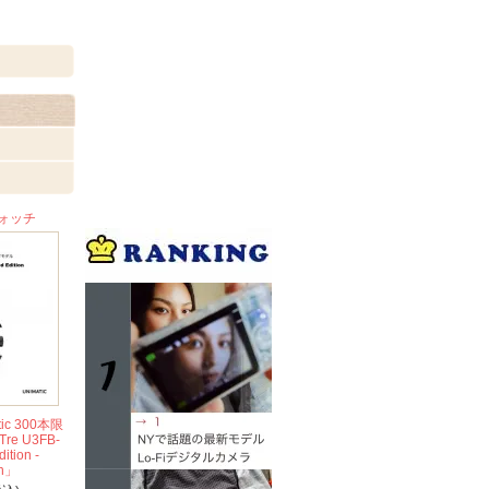
ォッチ
,
c 300本限
re U3FB-
ition -
ph」