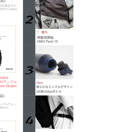
税込)
300本限定モデ
OPS Limited
ited
tch/アップル
w Stratos
込)
h/アップルウォッ
s Band」